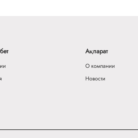
бет
Ақпарат
сии
О компании
я
Новости