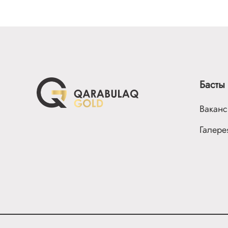
Басты 
Вакан
Галере